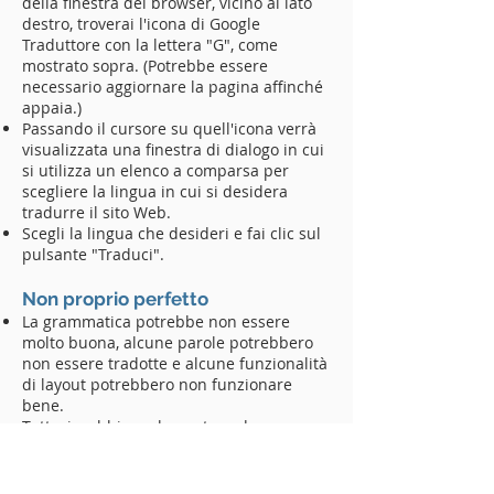
della finestra del browser, vicino al lato
destro, troverai l'icona di Google
Traduttore con la lettera "G", come
mostrato sopra. (Potrebbe essere
necessario aggiornare la pagina affinché
appaia.)
Passando il cursore su quell'icona verrà
visualizzata una finestra di dialogo in cui
si utilizza un elenco a comparsa per
scegliere la lingua in cui si desidera
tradurre il sito Web.
Scegli la lingua che desideri e fai clic sul
pulsante "Traduci".
Non proprio perfetto
La grammatica potrebbe non essere
molto buona, alcune parole potrebbero
non essere tradotte e alcune funzionalità
di layout potrebbero non funzionare
bene.
Tuttavia, abbiamo lavorato sodo per
cercare di rendere il sito adatto alla
traduzione automatica e speriamo che tu
possa guadagnare molto da questa