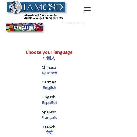
Emergency
Languages
Choose your language
中国人
Chinese
Deutsch
German
English
English
Español
Spanish
Français
French
हिंदी