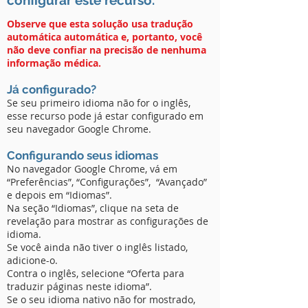
configurar este recurso.
Observe que esta solução usa tradução
automática automática e, portanto, você
não deve confiar na precisão de nenhuma
informação médica.
Já configurado?
Se seu primeiro idioma não for o inglês,
esse recurso pode já estar configurado em
seu navegador Google Chrome.
Configurando seus idiomas
No navegador Google Chrome, vá em
“Preferências”, “Configurações”, “Avançado”
e depois em “Idiomas”.
Na seção “Idiomas”, clique na seta de
revelação para mostrar as configurações de
idioma.
Se você ainda não tiver o inglês listado,
adicione-o.
Contra o inglês, selecione “Oferta para
traduzir páginas neste idioma”.
Se o seu idioma nativo não for mostrado,